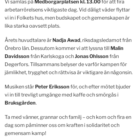
Vi samlas på
Medborgarplatsen kl. 13.00
för att fira
arbetarrörelsens viktigaste dag. Vid dåligt väder flyttar
vi in i Folkets hus, men budskapet och gemenskapen är
lika starka oavsett plats.
Årets huvudtalare är
Nadja Awad
, riksdagsledamot från
Örebro län. Dessutom kommer vi att lyssna till
Malin
Davidsson
från Karlskoga och
Jonas Ohlsson
från
Degerfors. Tillsammans belyser de varför kampen för
jämlikhet, trygghet och rättvisa är viktigare än någonsin.
Musiken står
Peter Eriksson
för, och efter mötet bjuder
vi in till trevligt umgänge med kaffe och smörgås i
Bruksgården
.
Ta med vänner, grannar och familj – och kom och fira en
dag som påminner oss om kraften i solidaritet och
gemensam kamp!