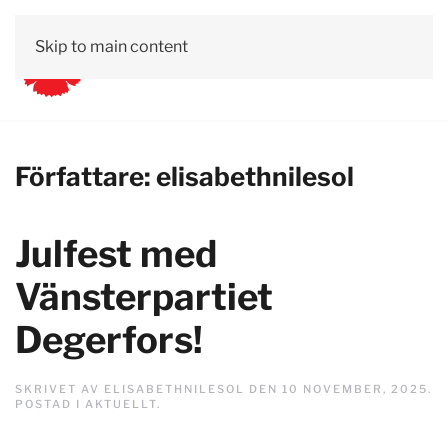
Skip to main content
Författare:
elisabethnilesol
Julfest med
Vänsterpartiet
Degerfors!
SKRIVET AV
ELISABETHNILESOL
DEN
10 NOVEMBER, 2025
.
POSTAD I
AKTUELLT
.