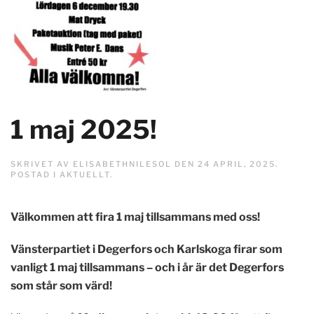
1 maj 2025!
SKRIVET AV
ELISABETHNILESOL
DEN
24 APRIL, 2025
.
POSTAD I
AKTUELLT
.
Välkommen att fira 1 maj tillsammans med oss!
Vänsterpartiet i Degerfors och Karlskoga firar som
vanligt 1 maj tillsammans – och i år är det Degerfors
som står som värd!